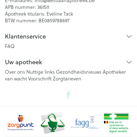
E-mailadres:
info@
westlaanapotheek.be
APB nummer:
361511
Apotheek titularis:
Eveline Tack
BTW nummer:
BE0859788697
Klantenservice
FAQ
Uw apotheek
Over ons
Nuttige links
Gezondheidsnieuws
Apotheker
van wacht
Voorschrift
Zorgtarieven