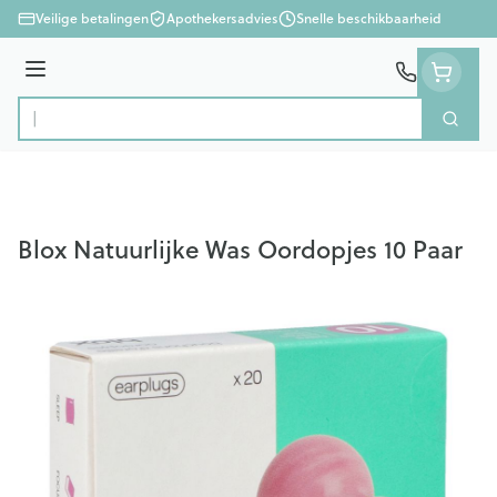
Ga naar de inhoud
Veilige betalingen
Apothekersadvies
Snelle beschikbaarheid
Menu
Zoek
Product, merk, categorie...
Blox Natuurlijke Was Oordopjes 10 Paar