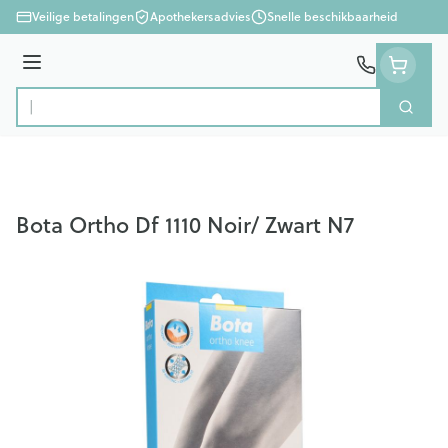
Ga naar de inhoud
Veilige betalingen
Apothekersadvies
Snelle beschikbaarheid
Menu
Zoek
Product, merk, categorie...
Bota Ortho Df 1110 Noir/ Zwart N7