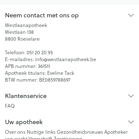
Neem contact met ons op
Westlaanapotheek
Westlaan 138
8800
Roeselare
Telefoon:
051 20 20 93
E-mailadres:
info@
westlaanapotheek.be
APB nummer:
361511
Apotheek titularis:
Eveline Tack
BTW nummer:
BE0859788697
Klantenservice
FAQ
Uw apotheek
Over ons
Nuttige links
Gezondheidsnieuws
Apotheker
van wacht
Voorschrift
Zorgtarieven