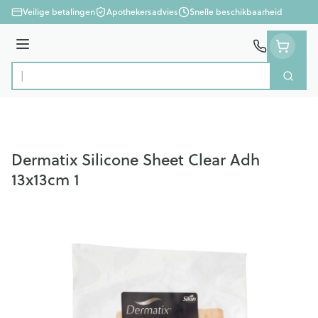
Ga naar de inhoud
Veilige betalingen
Apothekersadvies
Snelle beschikbaarheid
Menu
Zoek
Product, merk, categorie...
Dermatix Silicone Sheet Clear Adh
13x13cm 1