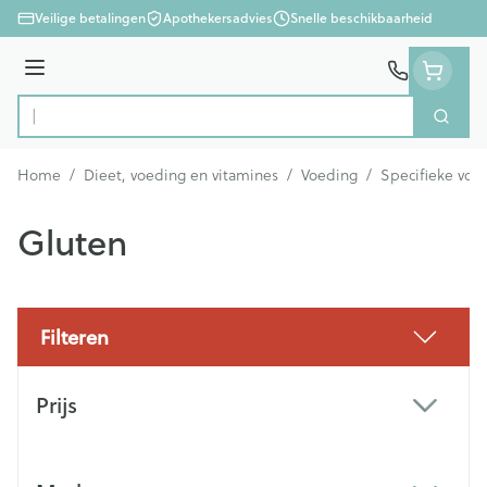
Ga naar de inhoud
Veilige betalingen
Apothekersadvies
Snelle beschikbaarheid
Menu
Zoek
Product, merk, categorie...
Home
/
Dieet, voeding en vitamines
/
Voeding
/
Specifieke voe
Gluten
Filteren
Doorgaan naar productlijst
Prijs
filter