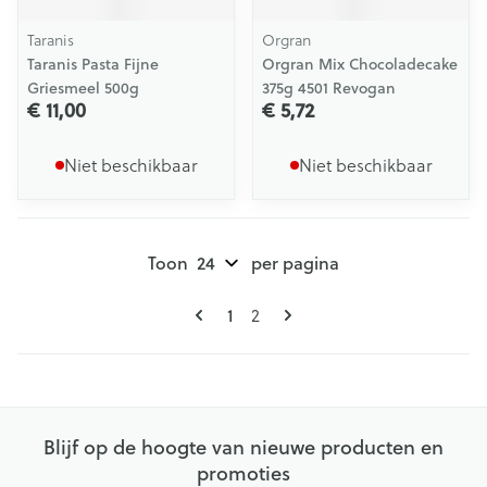
Taranis
Orgran
Taranis Pasta Fijne
Orgran Mix Chocoladecake
Griesmeel 500g
375g 4501 Revogan
€ 11,00
€ 5,72
Niet beschikbaar
Niet beschikbaar
Toon
per pagina
Pagina's
U lees momenteel pagina
Pagina
1
2
Blijf op de hoogte van nieuwe producten en
promoties