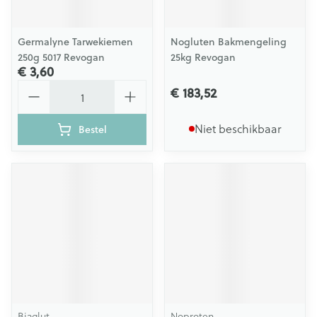
Germalyne Tarwekiemen
Nogluten Bakmengeling
250g 5017 Revogan
25kg Revogan
€ 3,60
Aantal
€ 183,52
Niet beschikbaar
Bestel
Biaglut
Noproten