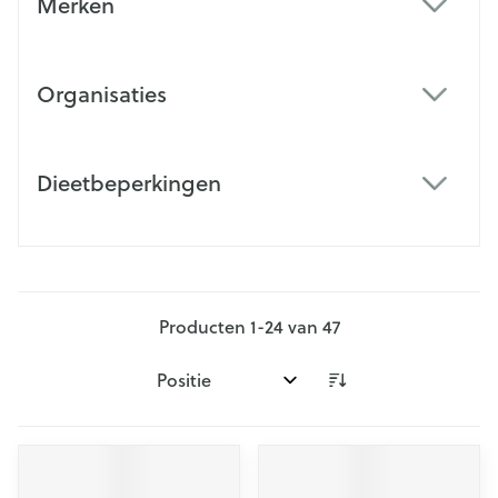
Merken
filter
Organisaties
filter
Dieetbeperkingen
filter
Producten
1
-
24
van
47
Sorteer op: