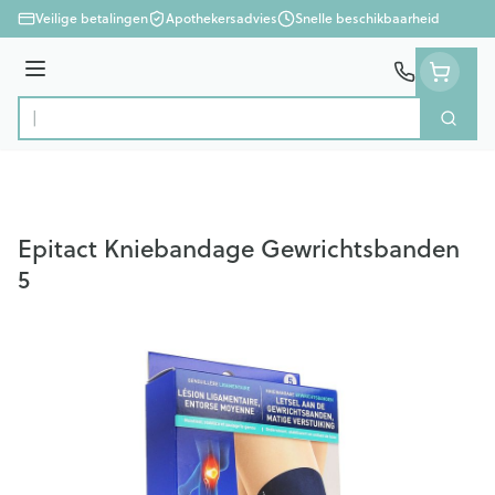
Ga naar de inhoud
Veilige betalingen
Apothekersadvies
Snelle beschikbaarheid
Menu
Zoek
Product, merk, categorie...
Epitact Kniebandage Gewrichtsbanden
5