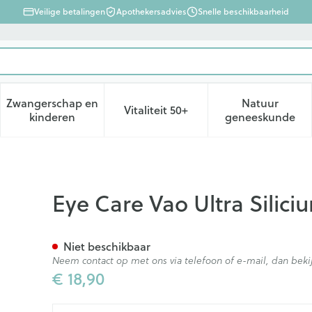
Veilige betalingen
Apothekersadvies
Snelle beschikbaarheid
Zwangerschap en
Natuur
Vitaliteit 50+
d, verzorging en hygiëne categorie
enu voor Dieet, voeding en vitamines categorie
Toon submenu voor Zwangerschap en kinderen ca
Toon submenu voor Vitaliteit 
Toon subm
kinderen
geneeskunde
Urea 1554 Elder
Eye Care Vao Ultra Silici
Niet beschikbaar
Neem contact op met ons via telefoon of e-mail, dan be
€ 18,90