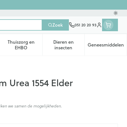
Oversc
Zoek
051 20 20 93
Klant menu
Thuiszorg en
Dieren en
Geneesmiddelen
tegorie
50+ categorie
enu voor Natuur geneeskunde categorie
Toon submenu voor Thuiszorg en EHBO categorie
Toon submenu voor Dieren en 
Toon subm
EHBO
insecten
um Urea 1554 Elder
kijken we samen de mogelijkheden.