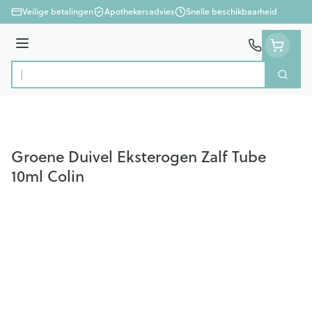
Ga naar de inhoud
Veilige betalingen
Apothekersadvies
Snelle beschikbaarheid
Menu
Zoek
Product, merk, categorie...
Groene Duivel Eksterogen Zalf Tube
10ml Colin