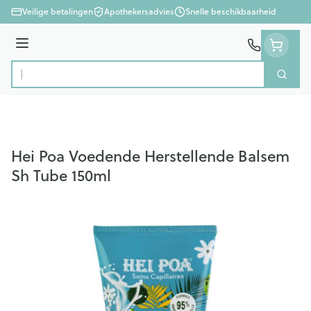
Ga naar de inhoud
Veilige betalingen
Apothekersadvies
Snelle beschikbaarheid
Menu
Zoek
Product, merk, categorie...
Hei Poa Voedende Herstellende Balsem
Sh Tube 150ml