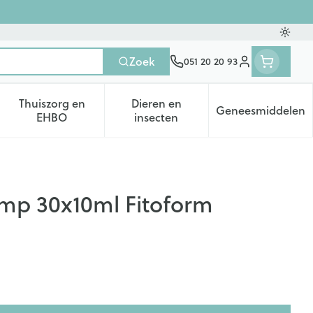
Oversc
Zoek
051 20 20 93
Klant menu
Thuiszorg en
Dieren en
Geneesmiddelen
tegorie
50+ categorie
enu voor Natuur geneeskunde categorie
Toon submenu voor Thuiszorg en EHBO categorie
Toon submenu voor Dieren en 
Toon subm
EHBO
insecten
mp 30x10ml Fitoform