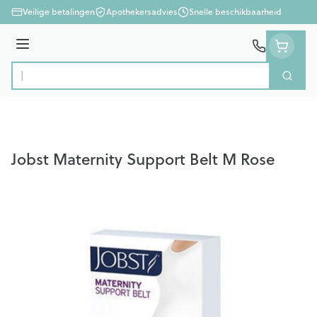
Ga naar de inhoud
Veilige betalingen
Apothekersadvies
Snelle beschikbaarheid
Menu
Zoek
Product, merk, categorie...
Jobst Maternity Support Belt M Rose