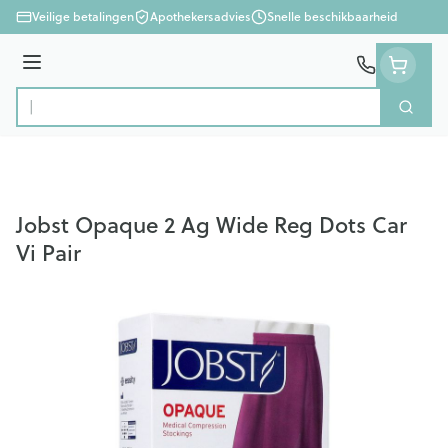
Ga naar de inhoud
Veilige betalingen
Apothekersadvies
Snelle beschikbaarheid
Menu
Zoek
Product, merk, categorie...
Jobst Opaque 2 Ag Wide Reg Dots Car
Vi Pair