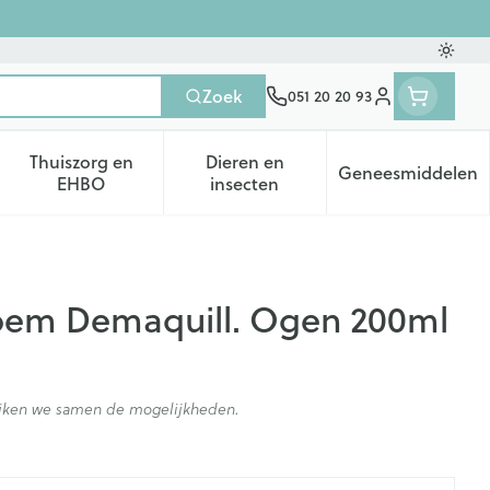
Oversc
Zoek
051 20 20 93
Klant menu
Thuiszorg en
Dieren en
Geneesmiddelen
tegorie
50+ categorie
enu voor Natuur geneeskunde categorie
Toon submenu voor Thuiszorg en EHBO categorie
Toon submenu voor Dieren en 
Toon subm
EHBO
insecten
loem Demaquill. Ogen 200ml
kijken we samen de mogelijkheden.