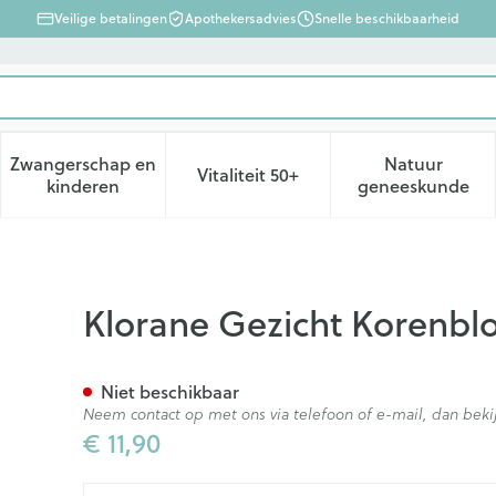
Veilige betalingen
Apothekersadvies
Snelle beschikbaarheid
Zwangerschap en
Natuur
Vitaliteit 50+
d, verzorging en hygiëne categorie
enu voor Dieet, voeding en vitamines categorie
Toon submenu voor Zwangerschap en kinderen ca
Toon submenu voor Vitaliteit 
Toon subm
kinderen
geneeskunde
m Demaquill. Ogen 200ml
Klorane Gezicht Korenb
Niet beschikbaar
Neem contact op met ons via telefoon of e-mail, dan be
€ 11,90