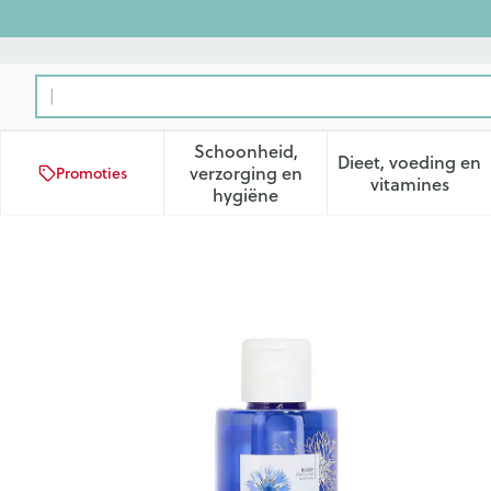
Ga naar de inhoud
Product, merk, categorie...
Schoonheid,
Dieet, voeding en
verzorging en
Promoties
Toon submenu voor Schoonhei
Toon subm
vitamines
hygiëne
Klorane Gezicht Korenbloe