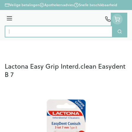
Ga naar de inhoud
Veilige betalingen
Apothekersadvies
Snelle beschikbaarheid
Menu
Zoek
Product, merk, categorie...
Lactona Easy Grip Interd.clean Easydent
B 7