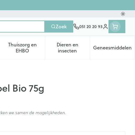
Oversc
Zoek
051 20 20 93
Klant menu
Thuiszorg en
Dieren en
Geneesmiddelen
tegorie
50+ categorie
enu voor Natuur geneeskunde categorie
Toon submenu voor Thuiszorg en EHBO categorie
Toon submenu voor Dieren en 
Toon subm
EHBO
insecten
el Bio 75g
kijken we samen de mogelijkheden.