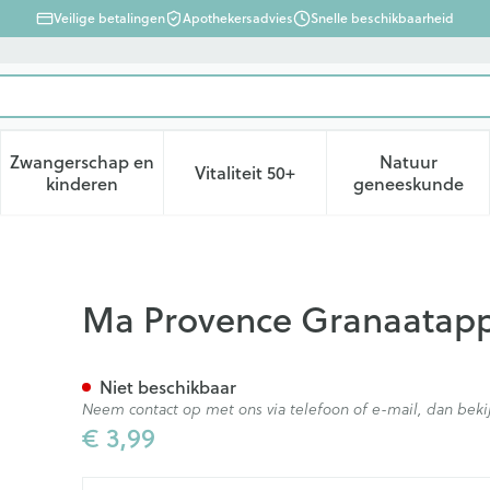
Veilige betalingen
Apothekersadvies
Snelle beschikbaarheid
Zwangerschap en
Natuur
Vitaliteit 50+
d, verzorging en hygiëne categorie
enu voor Dieet, voeding en vitamines categorie
Toon submenu voor Zwangerschap en kinderen ca
Toon submenu voor Vitaliteit 
Toon subm
kinderen
geneeskunde
Bio 75g
Ma Provence Granaatapp
Niet beschikbaar
Neem contact op met ons via telefoon of e-mail, dan be
€ 3,99