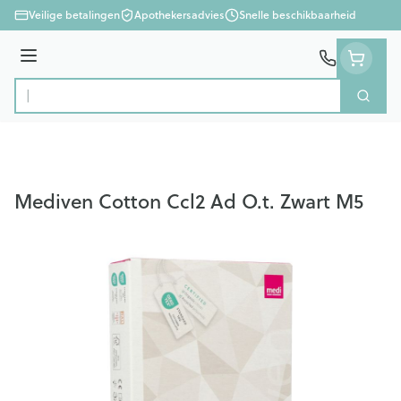
Ga naar de inhoud
Veilige betalingen
Apothekersadvies
Snelle beschikbaarheid
Menu
Zoek
Product, merk, categorie...
Mediven Cotton Ccl2 Ad O.t. Zwart M5