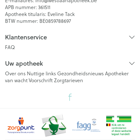
E-mailadres:
info@
westlaanapotheek.be
APB nummer:
361511
Apotheek titularis:
Eveline Tack
BTW nummer:
BE0859788697
Klantenservice
FAQ
Uw apotheek
Over ons
Nuttige links
Gezondheidsnieuws
Apotheker
van wacht
Voorschrift
Zorgtarieven