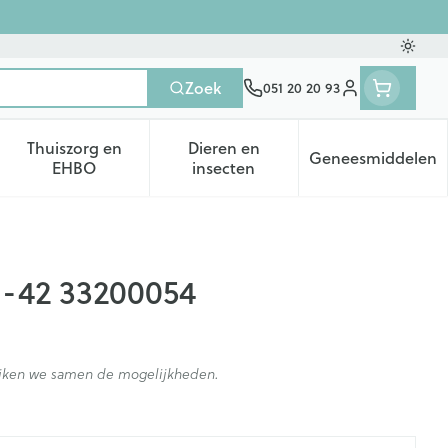
Oversc
Zoek
051 20 20 93
Klant menu
Thuiszorg en
Dieren en
Geneesmiddelen
tegorie
50+ categorie
enu voor Natuur geneeskunde categorie
Toon submenu voor Thuiszorg en EHBO categorie
Toon submenu voor Dieren en 
Toon subm
EHBO
insecten
41-42 33200054
kijken we samen de mogelijkheden.