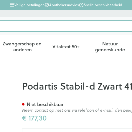
Veilige betalingen
Apothekersadvies
Snelle beschikbaarheid
Zwangerschap en
Natuur
Vitaliteit 50+
d, verzorging en hygiëne categorie
enu voor Dieet, voeding en vitamines categorie
Toon submenu voor Zwangerschap en kinderen ca
Toon submenu voor Vitaliteit 
Toon subm
kinderen
geneeskunde
42 33200054
Podartis Stabil-d Zwart 
Niet beschikbaar
Neem contact op met ons via telefoon of e-mail, dan be
€ 177,30