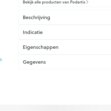
Bekijk alle producten van Podartis
Beschrijving
Indicatie
Eigenschappen
Gegevens
 met de tabtoets. Je kunt de carrousel overslaan of direct na