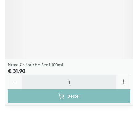
Nuxe Cr Fraiche 3en1 100ml
€ 31,90
Aantal
Bestel