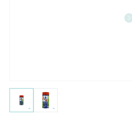
View larger image
View larger image