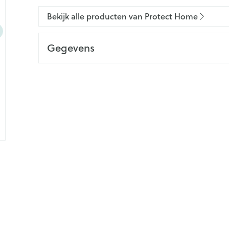
Bekijk alle producten van Protect Home
Gegevens
CNK
4108569
Organisaties
SBM Life Science
Merken
Protect Home
Breedte
71 mm
Lengte
151 mm
Diepte
68 mm