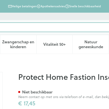
Veilige betalingen
Apothekersadvies
Snelle beschikbaarheid
Zwangerschap en
Natuur
Vitaliteit 50+
d, verzorging en hygiëne categorie
enu voor Dieet, voeding en vitamines categorie
Toon submenu voor Zwangerschap en kinderen ca
Toon submenu voor Vitaliteit 
Toon subm
kinderen
geneeskunde
 Pdr 250g
Protect Home Fastion Ins
Niet beschikbaar
Neem contact op met ons via telefoon of e-mail, dan be
€ 17,45