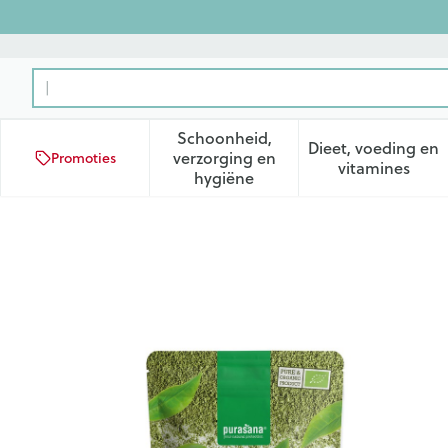
Ga naar de inhoud
Product, merk, categorie...
Schoonheid,
Dieet, voeding en
verzorging en
Promoties
Toon submenu voor Schoonhei
Toon subm
vitamines
hygiëne
Purasana Vegan Matcha Clas