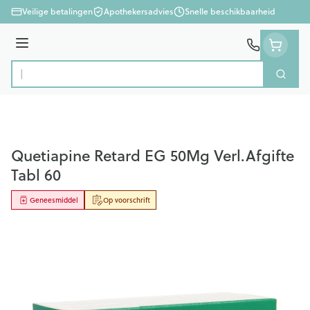
Ga naar de inhoud
Veilige betalingen
Apothekersadvies
Snelle beschikbaarheid
Menu
Zoek
Product, merk, categorie...
Quetiapine Retard EG 50Mg Verl.Afgifte
Tabl 60
Geneesmiddel
Op voorschrift