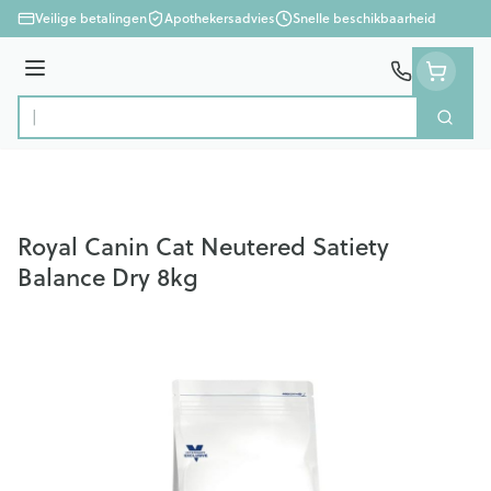
Ga naar de inhoud
Veilige betalingen
Apothekersadvies
Snelle beschikbaarheid
Menu
Zoek
Product, merk, categorie...
Royal Canin Cat Neutered Satiety
Balance Dry 8kg