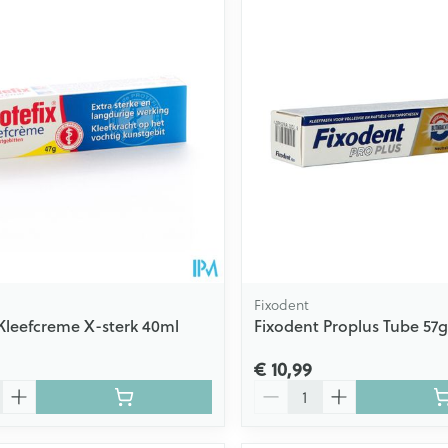
ale en maximale prijswaarden aan te passen.
Fixodent
 Kleefcreme X-sterk 40ml
Fixodent Proplus Tube 57g
€ 10,99
Aantal