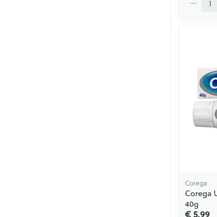
Corega
Corega U
40g
€ 5,99