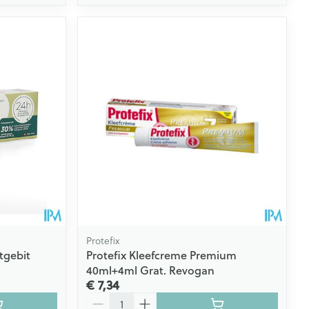
Protefix
tgebit
Protefix Kleefcreme Premium
40ml+4ml Grat. Revogan
€ 7,34
Aantal