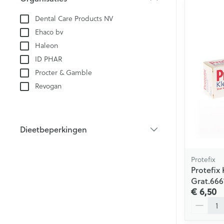
filter
Dental Care Products NV
Ehaco bv
Haleon
ID PHAR
Procter & Gamble
Revogan
Dieetbeperkingen
filter
Protefix
Protefix
Grat.66
€ 6,50
Aantal