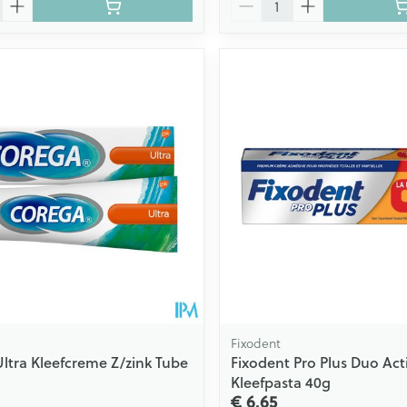
Fixodent
ltra Kleefcreme Z/zink Tube
Fixodent Pro Plus Duo Act
Kleefpasta 40g
€ 6,65