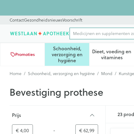
Ga naar de inhoud
Dia 2 van 2
Contact
Gezondheidsnieuws
Voorschrift
Medicijnen en supplementen
Product, merk, categorie...
Schoonheid,
Dieet, voeding en
verzorging en
Promoties
Toon submenu voor Schoonhei
Toon subm
vitamines
hygiëne
Home
/
Schoonheid, verzorging en hygiëne
/
Mond
/
Kunstge
Bevestiging prothese
Doorgaan naar productlijst
23
prod
Prijs
filter
-
Minimumwaarde
Maximale waarde
€ 4,00
€ 62,99