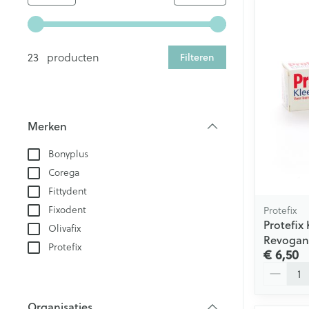
Gebruik de pijltjestoetsen links en rechts om de minim
23 producten
Filteren
Merken
filter
Bonyplus
Corega
Fittydent
Fixodent
Protefix
Protefix
Olivafix
Revogan
Protefix
€ 6,50
Aantal
Organisaties