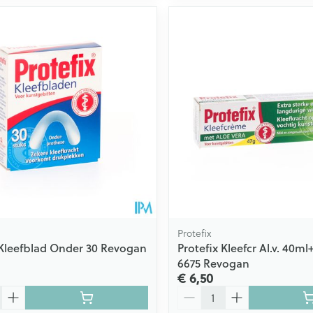
Protefix
 Kleefblad Onder 30 Revogan
Protefix Kleefcr Al.v. 40ml
6675 Revogan
€ 6,50
Aantal