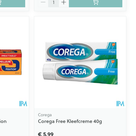
Corega
ion
Corega Free Kleefcreme 40g
€ 5,99