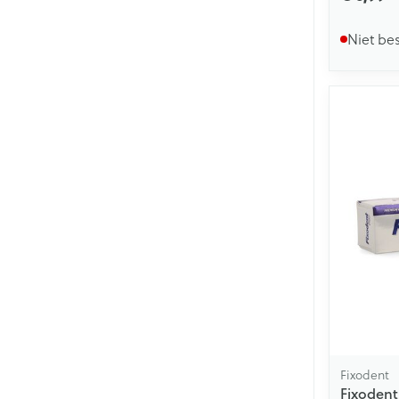
Niet be
Fixodent
Fixodent