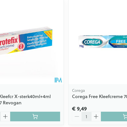
Corega
 Kleefcr X-sterk40ml+4ml
Corega Free Kleefcreme 7
67 Revogan
€ 9,49
Aantal