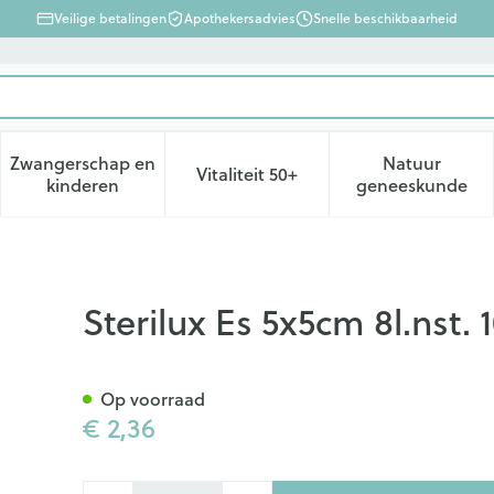
Veilige betalingen
Apothekersadvies
Snelle beschikbaarheid
Zwangerschap en
Natuur
Vitaliteit 50+
d, verzorging en hygiëne categorie
enu voor Dieet, voeding en vitamines categorie
Toon submenu voor Zwangerschap en kinderen ca
Toon submenu voor Vitaliteit 
Toon subm
kinderen
geneeskunde
 P/s
Sterilux Es 5x5cm 8l.nst. 
Op voorraad
€ 2,36
Aantal