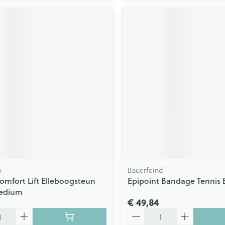
o
Bauerfeind
omfort Lift Elleboogsteun
Epipoint Bandage Tennis 
Medium
€ 49,84
Aantal