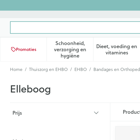
Ga naar de inhoud
Product, merk, categorie...
Schoonheid,
Dieet, voeding en
verzorging en
Promoties
Toon submenu voor Schoonhei
Toon subm
vitamines
hygiëne
Home
/
Thuiszorg en EHBO
/
EHBO
/
Bandages en Orthoped
Elleboog
Doorgaan naar productlijst
Produc
Prijs
filter