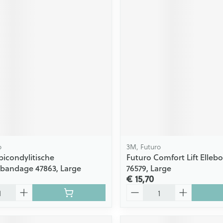
o
3M, Futuro
picondylitische
Futuro Comfort Lift Elleb
bandage 47863, Large
76579, Large
€ 15,70
Aantal