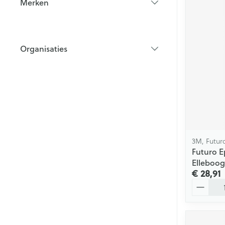
Merken
filter
Organisaties
filter
3M, Futur
Futuro E
Elleboog
€ 28,91
Aantal