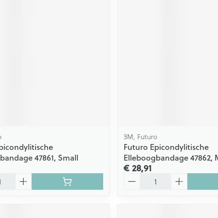
o
3M, Futuro
picondylitische
Futuro Epicondylitische
bandage 47861, Small
Elleboogbandage 47862,
€ 28,91
Aantal