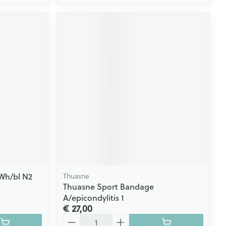
 Wh/bl N2
Thuasne
Thuasne Sport Bandage
A/epicondylitis 1
€ 27,00
Aantal