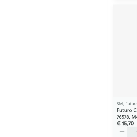
3M, Futur
Futuro C
76578, 
€ 15,70
Aantal