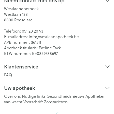
Neem contact met ons op
Westlaanapotheek
Westlaan 138
8800
Roeselare
Telefoon:
051 20 20 93
E-mailadres:
info@
westlaanapotheek.be
APB nummer:
361511
Apotheek titularis:
Eveline Tack
BTW nummer:
BE0859788697
Klantenservice
FAQ
Uw apotheek
Over ons
Nuttige links
Gezondheidsnieuws
Apotheker
van wacht
Voorschrift
Zorgtarieven