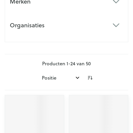
Merken
filter
Organisaties
filter
Producten
1
-
24
van
50
Sorteer op: