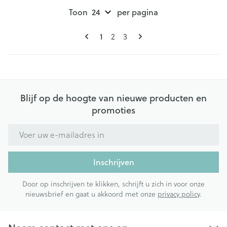
Toon
per pagina
Pagina's
U lees momenteel pagina
1
Pagina
Pagina
2
3
Blijf op de hoogte van nieuwe producten en
promoties
E-mail adres
Inschrijven
Door op inschrijven te klikken, schrijft u zich in voor onze
nieuwsbrief en gaat u akkoord met onze
privacy policy
.