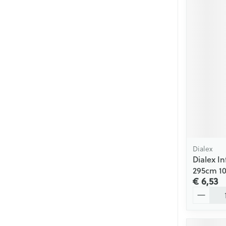
Dialex
Dialex I
295cm 1
€ 6,53
Aantal