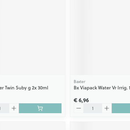
Baxter
er Twin Suby g 2x 30ml
Bx Viapack Water Vr Irrig.
€ 6,96
Aantal