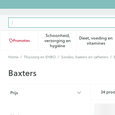
Ga naar de inhoud
Product, merk, categorie...
Schoonheid,
Dieet, voeding en
verzorging en
Promoties
Toon submenu voor Schoonhei
Toon subm
vitamines
hygiëne
Home
/
Thuiszorg en EHBO
/
Sondes, baxters en catheters
/
Baxters
Doorgaan naar productlijst
24
prod
Prijs
filter