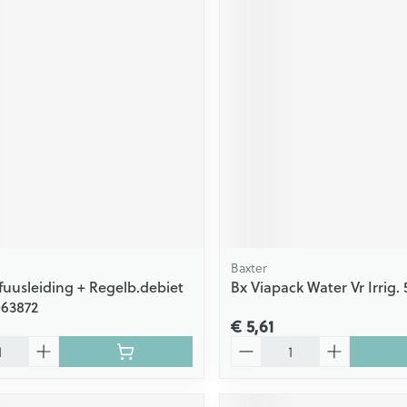
Baxter
nfuusleiding + Regelb.debiet
Bx Viapack Water Vr Irrig.
063872
€ 5,61
Aantal