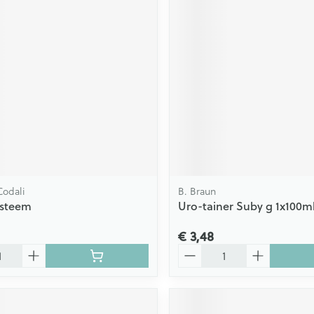
odali
B. Braun
ysteem
Uro-tainer Suby g 1x100m
€ 3,48
Aantal