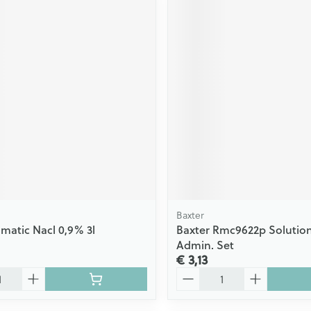
Baxter
omatic Nacl 0,9% 3l
Baxter Rmc9622p Solutio
Admin. Set
€ 3,13
Aantal