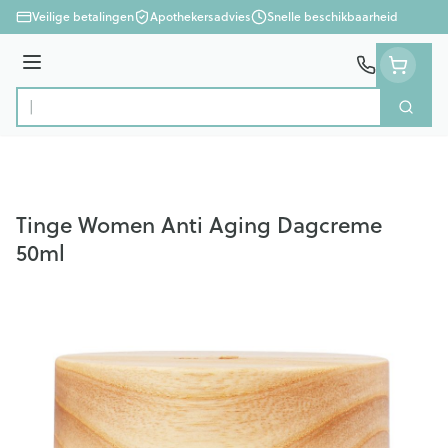
Ga naar de inhoud
Veilige betalingen
Apothekersadvies
Snelle beschikbaarheid
Menu
Zoek
Product, merk, categorie...
Tinge Women Anti Aging Dagcreme
50ml