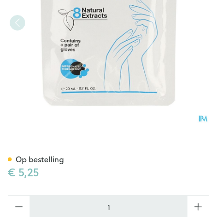
Vitadermologie Handsch Hers
Op bestelling
€ 5,25
Aantal