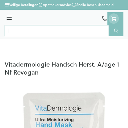
Ga naar de inhoud
Veilige betalingen
Apothekersadvies
Snelle beschikbaarheid
Menu
Zoek
Product, merk, categorie...
Vitadermologie Handsch Herst. A/age 1
Nf Revogan