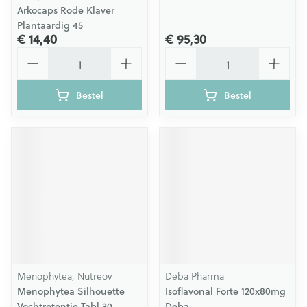
Arkocaps Rode Klaver
Plantaardig 45
€ 14,40
€ 95,30
Aantal
Aantal
Bestel
Bestel
Menophytea, Nutreov
Deba Pharma
Menophytea Silhouette
Isoflavonal Forte 120x80mg
Vochtretentie Tabl 30
Deba