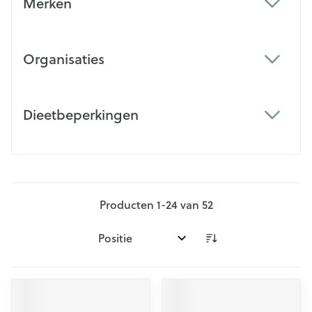
Merken
filter
Organisaties
filter
Dieetbeperkingen
filter
Producten
1
-
24
van
52
Sorteer op: