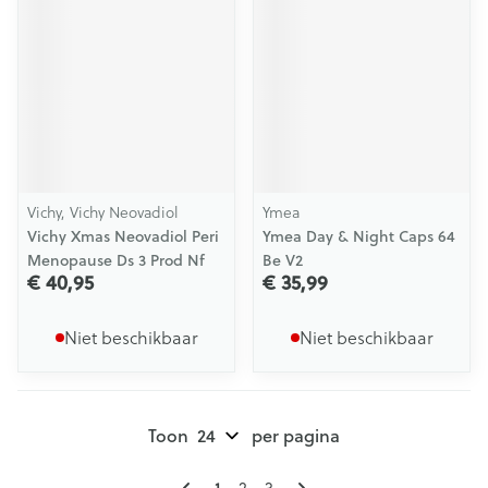
Vichy, Vichy Neovadiol
Ymea
Vichy Xmas Neovadiol Peri
Ymea Day & Night Caps 64
Menopause Ds 3 Prod Nf
Be V2
€ 40,95
€ 35,99
Niet beschikbaar
Niet beschikbaar
Toon
per pagina
Pagina's
U lees momenteel pagina
Pagina
Pagina
1
2
3