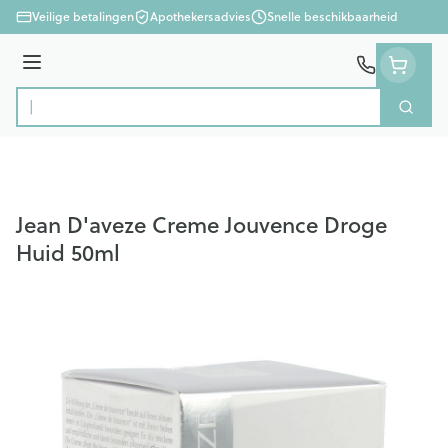
Ga naar de inhoud
Veilige betalingen
Apothekersadvies
Snelle beschikbaarheid
Menu
Zoek
Product, merk, categorie...
Jean D'aveze Creme Jouvence Droge
Huid 50ml