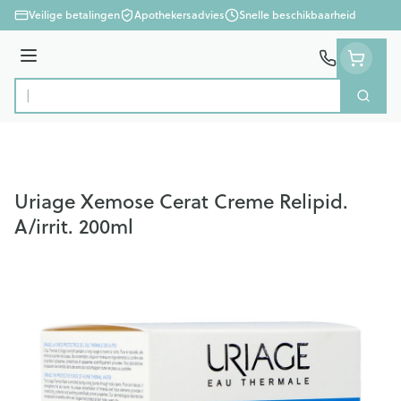
Ga naar de inhoud
Veilige betalingen
Apothekersadvies
Snelle beschikbaarheid
Menu
Zoek
Product, merk, categorie...
Uriage Xemose Cerat Creme Relipid.
A/irrit. 200ml