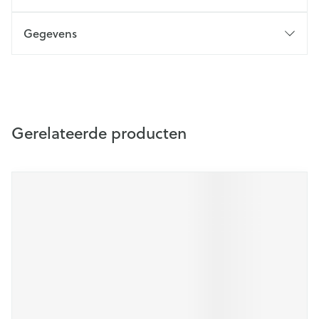
Gegevens
Gerelateerde producten
Navigeren door de elementen van de carrousel is mogelijk m
Druk om carrousel over te slaan
Druk op om naar carrouselnavigatie te gaan