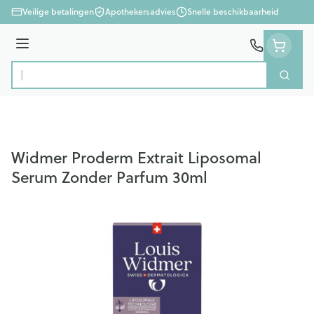
Ga naar de inhoud
Veilige betalingen
Apothekersadvies
Snelle beschikbaarheid
Menu
Zoek
Product, merk, categorie...
Widmer Proderm Extrait Liposomal
Serum Zonder Parfum 30ml