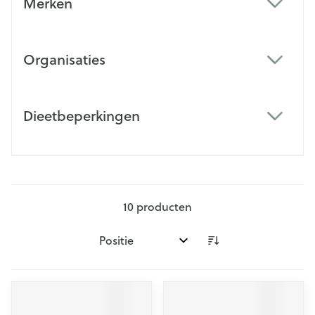
Merken
filter
Organisaties
filter
Dieetbeperkingen
filter
10
producten
Sorteer op: