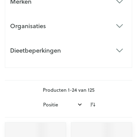
Merken
filter
Organisaties
filter
Dieetbeperkingen
filter
Producten
1
-
24
van
125
Sorteer op: