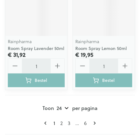
Rainpharma
Rainpharma
Room Spray Lavender 50ml
Room Spray Lemon 50ml
€ 31,92
€ 19,95
Aantal
Aantal
Bestel
Bestel
Toon
per pagina
Pagina's
U lees momenteel pagina
Pagina
Pagina
Pagina
1
2
3
...
6