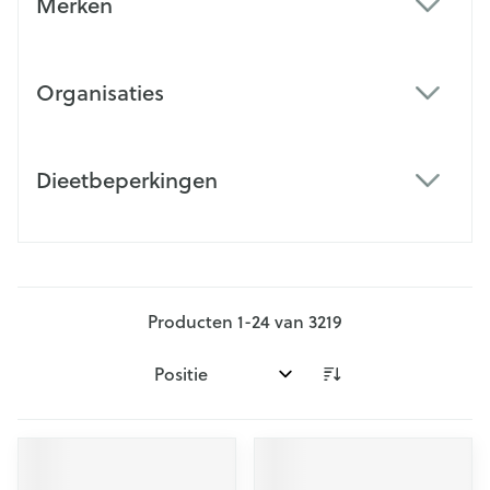
Merken
filter
Organisaties
filter
Dieetbeperkingen
filter
Producten
1
-
24
van
3219
Sorteer op: