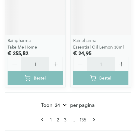
Rainpharma
Rainpharma
Take Me Home
Essential Oil Lemon 30ml
€ 255,82
€ 24,95
Aantal
Aantal
Bestel
Bestel
Toon
per pagina
Pagina's
U lees momenteel pagina
1
Pagina
Pagina
Pagina
2
3
...
135