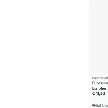
Puressenti
Puressen
Ess.olie
€ 11,50
Niet be