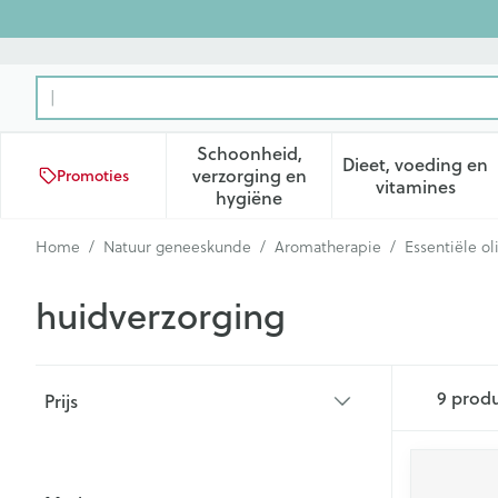
Ga naar de inhoud
Product, merk, categorie...
Schoonheid,
Dieet, voeding en
verzorging en
Promoties
Toon submenu voor Schoonhei
Toon subm
vitamines
hygiëne
Home
/
Natuur geneeskunde
/
Aromatherapie
/
Essentiële ol
huidverzorging
Doorgaan naar productlijst
9
prod
Prijs
filter