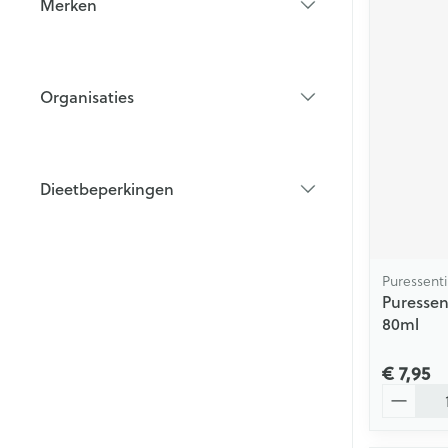
Merken
filter
Organisaties
filter
Dieetbeperkingen
filter
Puressenti
Puressen
80ml
€ 7,95
Aantal