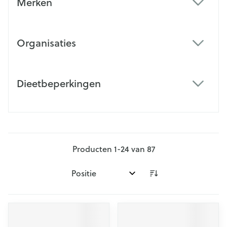
Merken
filter
Organisaties
filter
Dieetbeperkingen
filter
Producten
1
-
24
van
87
Sorteer op: