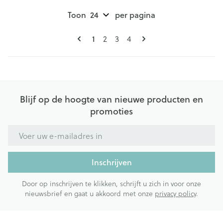
Toon
per pagina
Pagina's
U lees momenteel pagina
Pagina
Pagina
Pagina
1
2
3
4
Blijf op de hoogte van nieuwe producten en
promoties
E-mail adres
Inschrijven
Door op inschrijven te klikken, schrijft u zich in voor onze
nieuwsbrief en gaat u akkoord met onze
privacy policy
.