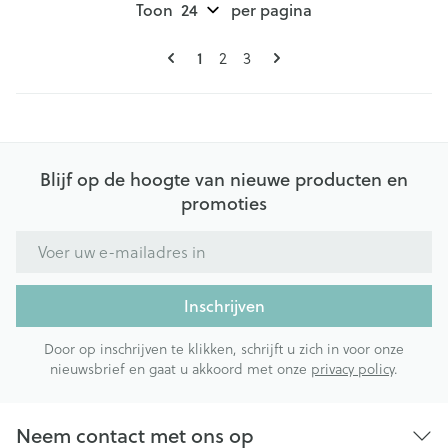
Toon
per pagina
Pagina's
U lees momenteel pagina
1
Pagina
Pagina
2
3
Blijf op de hoogte van nieuwe producten en
promoties
E-mail adres
Inschrijven
Door op inschrijven te klikken, schrijft u zich in voor onze
nieuwsbrief en gaat u akkoord met onze
privacy policy
.
Neem contact met ons op