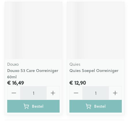
Douxo
Quies
Douxo S3 Care Oorreiniger
Quies Soepel Oorreiniger
60ml
€ 16,49
€ 12,90
Aantal
Aantal
Bestel
Bestel