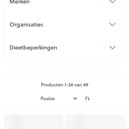
Merken
filter
Organisaties
filter
Dieetbeperkingen
filter
Producten
1
-
24
van
49
Sorteer op: