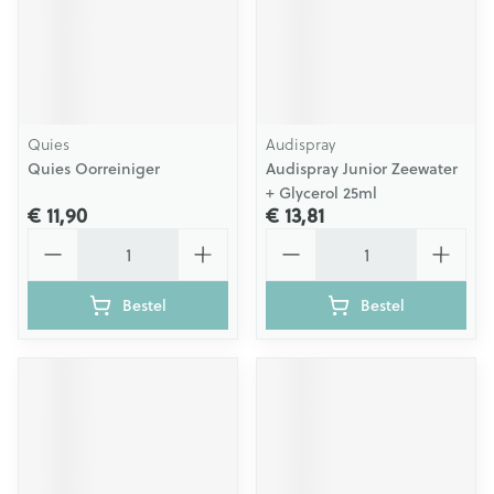
Quies
Audispray
Quies Oorreiniger
Audispray Junior Zeewater
+ Glycerol 25ml
€ 11,90
€ 13,81
Aantal
Aantal
Bestel
Bestel