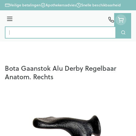
Ga naar de inhoud
Veilige betalingen
Apothekersadvies
Snelle beschikbaarheid
Menu
Zoek
Product, merk, categorie...
Bota Gaanstok Alu Derby Regelbaar
Anatom. Rechts