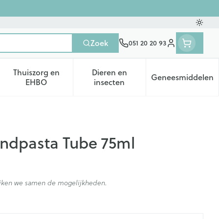
Oversc
Zoek
051 20 20 93
Klant menu
Thuiszorg en
Dieren en
Geneesmiddelen
tegorie
50+ categorie
enu voor Natuur geneeskunde categorie
Toon submenu voor Thuiszorg en EHBO categorie
Toon submenu voor Dieren en 
Toon subm
EHBO
insecten
andpasta Tube 75ml
kijken we samen de mogelijkheden.