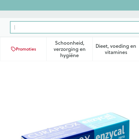
Ga naar de inhoud
Product, merk, categorie...
Schoonheid,
Dieet, voeding en
verzorging en
Promoties
Toon submenu voor Schoonhei
Toon subm
vitamines
hygiëne
Curaprox Enzycal Zero Tand