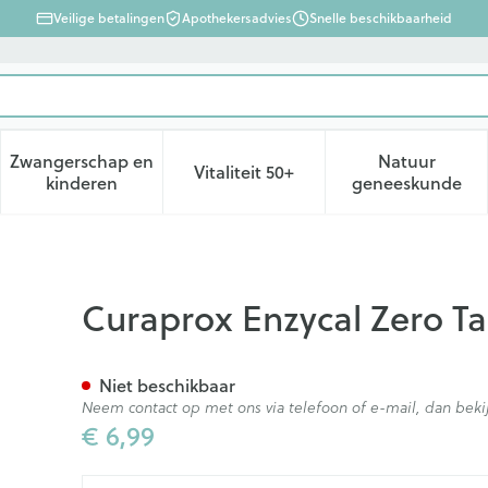
Veilige betalingen
Apothekersadvies
Snelle beschikbaarheid
Zwangerschap en
Natuur
Vitaliteit 50+
d, verzorging en hygiëne categorie
enu voor Dieet, voeding en vitamines categorie
Toon submenu voor Zwangerschap en kinderen ca
Toon submenu voor Vitaliteit 
Toon subm
kinderen
geneeskunde
pasta Tube 75ml
Curaprox Enzycal Zero T
Niet beschikbaar
Neem contact op met ons via telefoon of e-mail, dan be
€ 6,99