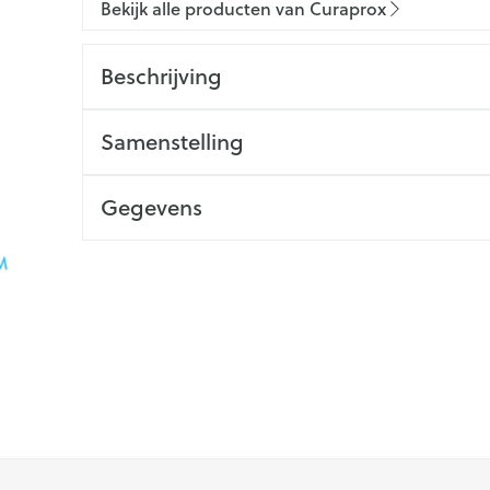
Bekijk alle producten van Curaprox
Beschrijving
Samenstelling
Gegevens
 met de tabtoets. Je kunt de carrousel overslaan of direct na