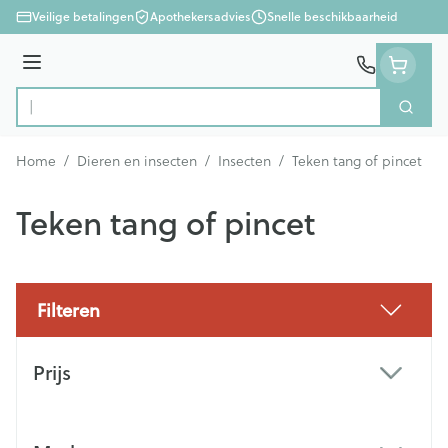
Ga naar de inhoud
Veilige betalingen
Apothekersadvies
Snelle beschikbaarheid
Menu
Zoek
Product, merk, categorie...
Home
/
Dieren en insecten
/
Insecten
/
Teken tang of pincet
Teken tang of pincet
Filteren
Doorgaan naar productlijst
Prijs
filter