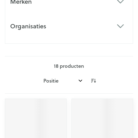
Merken
filter
Organisaties
filter
18
producten
Sorteer op: