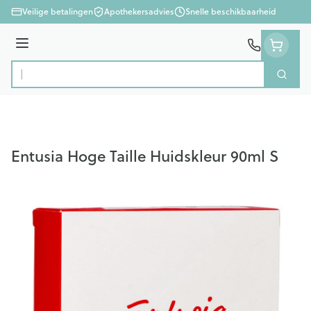
Ga naar de inhoud
Veilige betalingen
Apothekersadvies
Snelle beschikbaarheid
Menu
Zoek
Product, merk, categorie...
Entusia Hoge Taille Huidskleur 90ml S