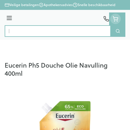
Ga naar de inhoud
Veilige betalingen
Apothekersadvies
Snelle beschikbaarheid
Menu
Zoek
Product, merk, categorie...
Eucerin Ph5 Douche Olie Navulling
400ml