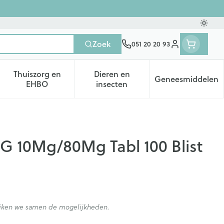
Oversc
Zoek
051 20 20 93
Klant menu
Thuiszorg en
Dieren en
Geneesmiddelen
tegorie
50+ categorie
enu voor Natuur geneeskunde categorie
Toon submenu voor Thuiszorg en EHBO categorie
Toon submenu voor Dieren en 
Toon subm
EHBO
insecten
EG 10Mg/80Mg Tabl 100 Blist
kijken we samen de mogelijkheden.