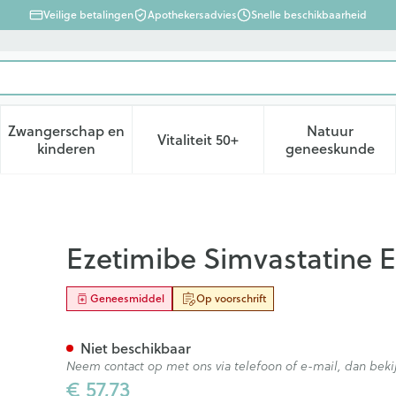
Veilige betalingen
Apothekersadvies
Snelle beschikbaarheid
Zwangerschap en
Natuur
Vitaliteit 50+
d, verzorging en hygiëne categorie
enu voor Dieet, voeding en vitamines categorie
Toon submenu voor Zwangerschap en kinderen ca
Toon submenu voor Vitaliteit 
Toon subm
kinderen
geneeskunde
10Mg/80Mg Tabl 100 Blist
Ezetimibe Simvastatine 
Geneesmiddel
Op voorschrift
Niet beschikbaar
Neem contact op met ons via telefoon of e-mail, dan be
€ 57,73