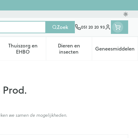
Oversc
Zoek
051 20 20 93
Klant menu
Thuiszorg en
Dieren en
Geneesmiddelen
tegorie
50+ categorie
enu voor Natuur geneeskunde categorie
Toon submenu voor Thuiszorg en EHBO categorie
Toon submenu voor Dieren en 
Toon subm
EHBO
insecten
5 Prod.
kijken we samen de mogelijkheden.