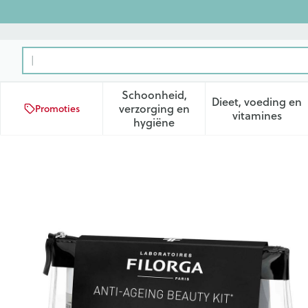
Ga naar de inhoud
Product, merk, categorie...
Schoonheid,
Dieet, voeding en
verzorging en
Promoties
Toon submenu voor Schoonhei
Toon subm
vitamines
hygiëne
Filorga Luxury Travel Kit 5 P