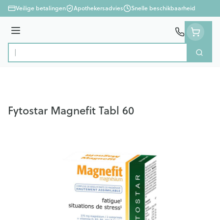
Ga naar de inhoud
Veilige betalingen
Apothekersadvies
Snelle beschikbaarheid
Menu
Zoek
Product, merk, categorie...
Fytostar Magnefit Tabl 60