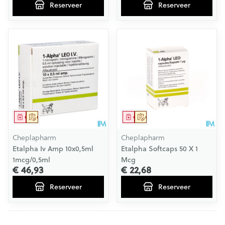
Reserveer
Reserveer
Geneesmiddel
Op voorschrift
Geneesmiddel
Op voorschrift
Cheplapharm
Cheplapharm
Etalpha Iv Amp 10x0,5ml
Etalpha Softcaps 50 X 1
1mcg/0,5ml
Mcg
€ 46,93
€ 22,68
Reserveer
Reserveer