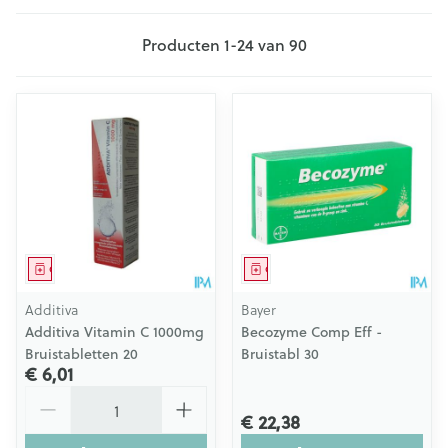
Producten
1
-
24
van
90
Geneesmiddel
Geneesmiddel
Additiva
Bayer
Additiva Vitamin C 1000mg
Becozyme Comp Eff -
Bruistabletten 20
Bruistabl 30
€ 6,01
Aantal
€ 22,38