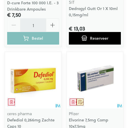
SIT
D-cure Forte 100 000 I.E. - 3
Dedrogyl Gutt Or 1 X 10ml
Drinkbare Ampoules
€ 7,50
0,15mg/ml
Aantal
€ 13,03
Bestel
Reserveer
Geneesmiddel
Geneesmiddel
Op voorschrift
ceres pharma
Pfizer
Defediol 0,266mg Zachte
Elvorine 7,5mg Comp
Caps 10
10x7,5mg