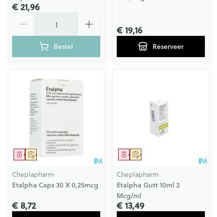
€ 21,96
Aantal
€ 19,16
Bestel
Reserveer
Geneesmiddel
Op voorschrift
Geneesmiddel
Op voorschrift
Cheplapharm
Cheplapharm
Etalpha Caps 30 X 0,25mcg
Etalpha Gutt 10ml 2
Mcg/ml
€ 8,72
€ 13,49