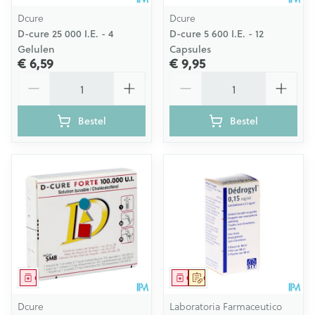
Dcure
Dcure
D-cure 25 000 I.E. - 4
D-cure 5 600 I.E. - 12
Gelulen
Capsules
€ 6,59
€ 9,95
Aantal
Aantal
Bestel
Bestel
Geneesmiddel
Geneesmiddel
Op voorschrift
Dcure
Laboratoria Farmaceutico