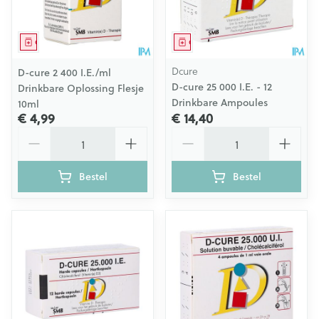
Geneesmiddel
Geneesmiddel
Dcure
D-cure 2 400 I.E./ml
D-cure 25 000 I.E. - 12
Drinkbare Oplossing Flesje
Drinkbare Ampoules
10ml
€ 4,99
€ 14,40
Aantal
Aantal
Bestel
Bestel