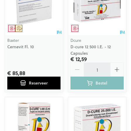
Geneesmiddel
Op voorschrift
Geneesmiddel
Baxter
Dcure
Cernevit Fl. 10
D-cure 12 500 I.E. - 12
Capsules
€ 12,59
Aantal
€ 85,88
Reserveer
Bestel