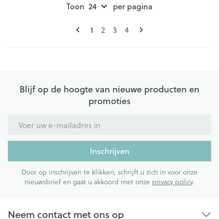
Toon
per pagina
Pagina's
U lees momenteel pagina
Pagina
Pagina
Pagina
1
2
3
4
Blijf op de hoogte van nieuwe producten en
promoties
E-mail adres
Inschrijven
Door op inschrijven te klikken, schrijft u zich in voor onze
nieuwsbrief en gaat u akkoord met onze
privacy policy
.
Neem contact met ons op