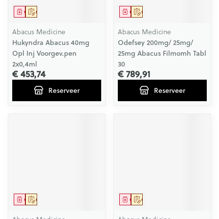
Geneesmiddel
Op voorschrift
Geneesmiddel
Op voorschrift
Abacus Medicine
Abacus Medicine
Hukyndra Abacus 40mg
Odefsey 200mg/ 25mg/
Opl Inj Voorgev.pen
25mg Abacus Filmomh Tabl
2x0,4ml
30
€ 453,74
€ 789,91
Reserveer
Reserveer
Geneesmiddel
Op voorschrift
Geneesmiddel
Op voorschrift