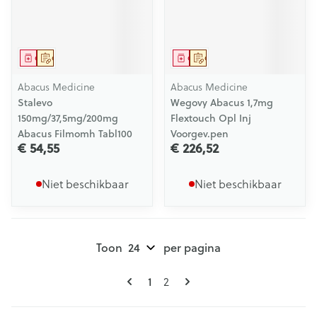
Geneesmiddel
Op voorschrift
Geneesmiddel
Op voorschrift
Abacus Medicine
Abacus Medicine
Stalevo
Wegovy Abacus 1,7mg
150mg/37,5mg/200mg
Flextouch Opl Inj
Abacus Filmomh Tabl100
Voorgev.pen
€ 54,55
€ 226,52
Niet beschikbaar
Niet beschikbaar
Toon
per pagina
Pagina's
U lees momenteel pagina
Pagina
1
2