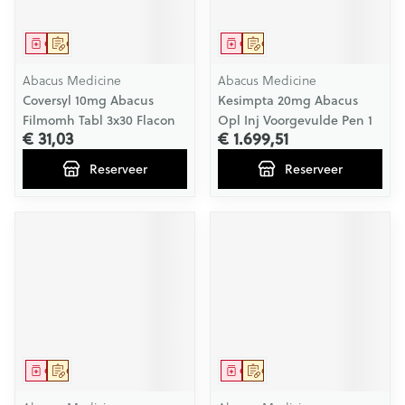
Geneesmiddel
Op voorschrift
Geneesmiddel
Op voorschrift
Abacus Medicine
Abacus Medicine
Coversyl 10mg Abacus
Kesimpta 20mg Abacus
Filmomh Tabl 3x30 Flacon
Opl Inj Voorgevulde Pen 1
€ 31,03
€ 1.699,51
Reserveer
Reserveer
Geneesmiddel
Op voorschrift
Geneesmiddel
Op voorschrift