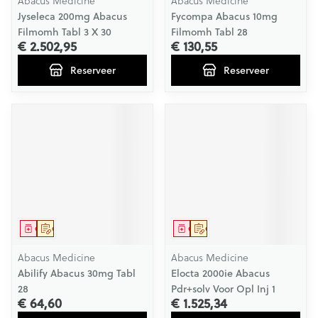
Abacus Medicine
Abacus Medicine
Jyseleca 200mg Abacus
Fycompa Abacus 10mg
Filmomh Tabl 3 X 30
Filmomh Tabl 28
€ 2.502,95
€ 130,55
Reserveer
Reserveer
Geneesmiddel
Op voorschrift
Geneesmiddel
Op voorschrift
Abacus Medicine
Abacus Medicine
Abilify Abacus 30mg Tabl
Elocta 2000ie Abacus
28
Pdr+solv Voor Opl Inj 1
€ 64,60
€ 1.525,34