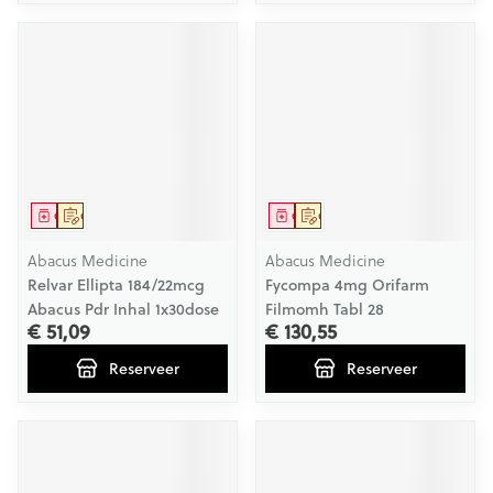
Geneesmiddel
Op voorschrift
Geneesmiddel
Op voorschrift
Abacus Medicine
Abacus Medicine
Relvar Ellipta 184/22mcg
Fycompa 4mg Orifarm
Abacus Pdr Inhal 1x30dose
Filmomh Tabl 28
€ 51,09
€ 130,55
Reserveer
Reserveer